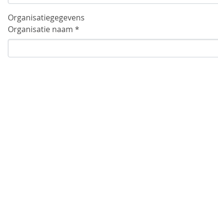
Organisatiegegevens
Organisatie naam *
Organisatie adres *
Organisatie postcode *
Organisatie plaatsnaam *