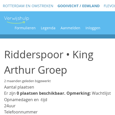
ROTTERDAM EN OMSTREKEN
GOOIVECHT / EEMLAND
FLEVO
Formulieren
Legenda
Aanmelden
Inloggen
Ridderspoor • King
Arthur Groep
2 maanden geleden bijgewerkt
Aantal plaatsen
Er zijn
0 plaatsen beschikbaar.
Opmerking:
Wachtlijst
Opnamedagen en -tijd
24uur
Telefoonnummer