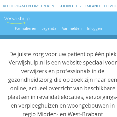
ROTTERDAM EN OMSTREKEN
GOOIVECHT / EEMLAND
FLEVO
Formulieren
Legenda
Aanmelden
Inloggen
De juiste zorg voor uw patient op één plek
Verwijshulp.nl is een website speciaal voor
verwijzers en professionals in de
gezondheidszorg die op zoek zijn naar ee
online, actueel overzicht van beschikbare
plaatsen in revalidatielocaties, verzorgings
en verpleeghuizen en woongebouwen in
regio Midden- en West-Brabant