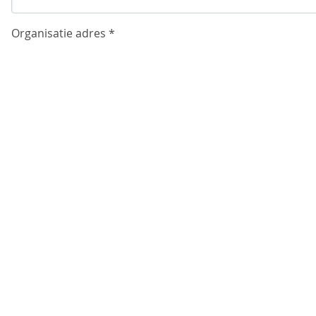
Organisatie adres *
Organisatie postcode *
Organisatie plaatsnaam *
Verstuur aanvraag