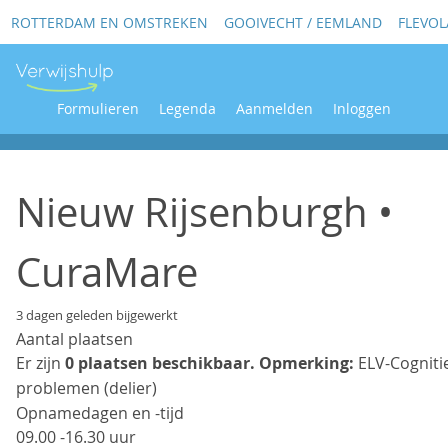
ROTTERDAM EN OMSTREKEN
GOOIVECHT / EEMLAND
FLEVO
Formulieren
Legenda
Aanmelden
Inloggen
Nieuw Rijsenburgh •
CuraMare
3 dagen geleden bijgewerkt
Aantal plaatsen
Er zijn
0 plaatsen beschikbaar.
Opmerking:
ELV-Cogniti
problemen (delier)
Opnamedagen en -tijd
09.00 -16.30 uur