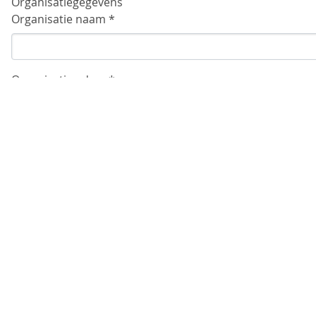
Organisatiegegevens
Organisatie naam *
Organisatie adres *
Organisatie postcode *
Organisatie plaatsnaam *