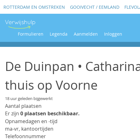
ROTTERDAM EN OMSTREKEN
GOOIVECHT / EEMLAND
FLEVO
Formulieren
Legenda
Aanmelden
Inloggen
De Duinpan • Catharina
thuis op Voorne
18 uur geleden bijgewerkt
Aantal plaatsen
Er zijn
0 plaatsen beschikbaar.
Opnamedagen en -tijd
ma-vr, kantoortijden
Telefoonnummer