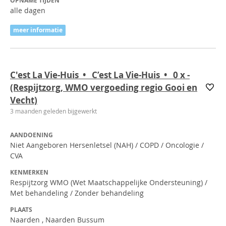
OPNAME TIJDEN
alle dagen
meer informatie
C'est La Vie-Huis • C’est La Vie-Huis • 0
x
-
(Respijtzorg, WMO vergoeding regio Gooi en
Vecht)
3 maanden geleden bijgewerkt
AANDOENING
Niet Aangeboren Hersenletsel (NAH) / COPD / Oncologie /
CVA
KENMERKEN
Respijtzorg WMO (Wet Maatschappelijke Ondersteuning) /
Met behandeling / Zonder behandeling
PLAATS
Naarden , Naarden Bussum