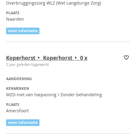
Overbruggingszorg WLZ (Wet Langdurige Zorg)
PLAATS
Naarden
meer informatie
Koperhorst • Koperhorst • 0
x
2 jaar geleden bijgewerkt
AANDOENING
KENMERKEN
WZD niet van toepassing / Zonder behandeling
PLAATS
Amersfoort
meer informatie