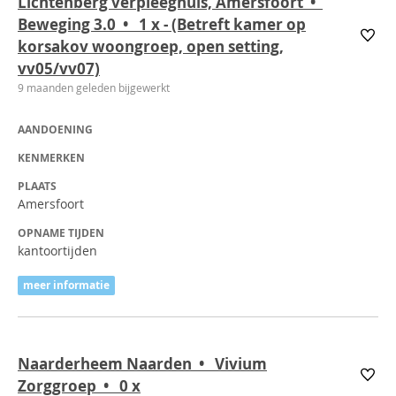
Lichtenberg verpleeghuis, Amersfoort •
Beweging 3.0 • 1
x
- (Betreft kamer op
korsakov woongroep, open setting,
vv05/vv07)
9 maanden geleden bijgewerkt
AANDOENING
KENMERKEN
PLAATS
Amersfoort
OPNAME TIJDEN
kantoortijden
meer informatie
Naarderheem Naarden • Vivium
Zorggroep • 0
x