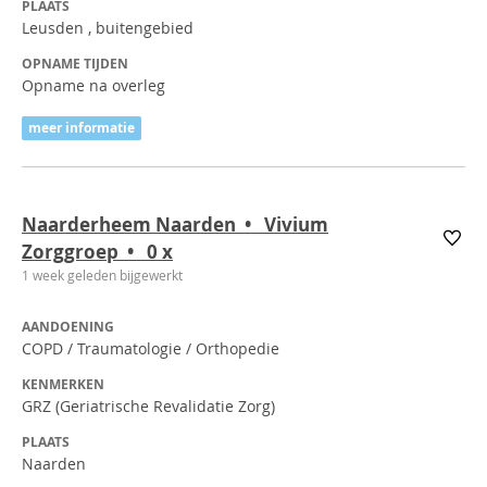
PLAATS
Leusden , buitengebied
OPNAME TIJDEN
Opname na overleg
meer informatie
Naarderheem Naarden • Vivium
Zorggroep • 0
x
1 week geleden bijgewerkt
AANDOENING
COPD / Traumatologie / Orthopedie
KENMERKEN
GRZ (Geriatrische Revalidatie Zorg)
PLAATS
Naarden