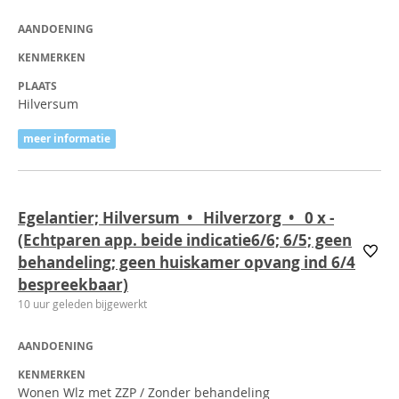
AANDOENING
KENMERKEN
PLAATS
Hilversum
meer informatie
Egelantier; Hilversum • Hilverzorg • 0
x
-
(Echtparen app. beide indicatie6/6; 6/5; geen
behandeling; geen huiskamer opvang ind 6/4
bespreekbaar)
10 uur geleden bijgewerkt
AANDOENING
KENMERKEN
Wonen Wlz met ZZP / Zonder behandeling