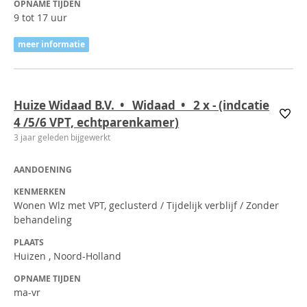
OPNAME TIJDEN
9 tot 17 uur
meer informatie
Huize Widaad B.V. • Widaad • 2
x
- (indcatie
4 /5/6 VPT, echtparenkamer)
3 jaar geleden bijgewerkt
AANDOENING
KENMERKEN
Wonen Wlz met VPT, geclusterd / Tijdelijk verblijf / Zonder
behandeling
PLAATS
Huizen , Noord-Holland
OPNAME TIJDEN
ma-vr