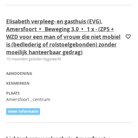
Elisabeth verpleeg- en gasthuis (EVG),
Amersfoort • Beweging 3.0 • 1
x
- (ZP5 +
WZD voor een man of vrouw die niet mobiel
is (bedlederig of rolstoelgebonden) zonder
moeilijk hanteerbaar gedrag)
10 maanden geleden bijgewerkt
AANDOENING
KENMERKEN
PLAATS
Amersfoort , centrum
meer informatie