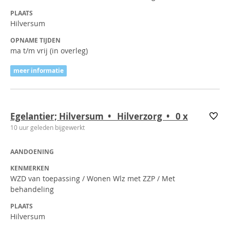
PLAATS
Hilversum
OPNAME TIJDEN
ma t/m vrij (in overleg)
meer informatie
Egelantier; Hilversum • Hilverzorg • 0
x
10 uur geleden bijgewerkt
AANDOENING
KENMERKEN
WZD van toepassing / Wonen Wlz met ZZP / Met
behandeling
PLAATS
Hilversum