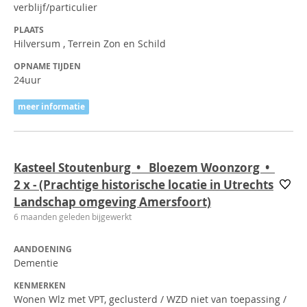
verblijf/particulier
PLAATS
Hilversum , Terrein Zon en Schild
OPNAME TIJDEN
24uur
meer informatie
Kasteel Stoutenburg • Bloezem Woonzorg •
2
x
- (Prachtige historische locatie in Utrechts
Landschap omgeving Amersfoort)
6 maanden geleden bijgewerkt
AANDOENING
Dementie
KENMERKEN
Wonen Wlz met VPT, geclusterd / WZD niet van toepassing /