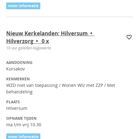
meer informatie
Nieuw Kerkelanden; Hilversum •
Hilverzorg • 0
x
10 uur geleden bijgewerkt
AANDOENING
Korsakov
KENMERKEN
WZD niet van toepassing / Wonen Wlz met ZZP / Met
behandeling
PLAATS
Hilversum
OPNAME TIJDEN
ma t/m vrij 10.30
meer informatie