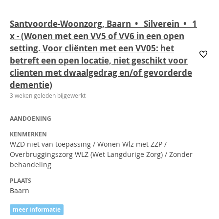
Santvoorde-Woonzorg, Baarn • Silverein • 1
x
- (Wonen met een VV5 of VV6 in een open
setting. Voor cliënten met een VV05: het
betreft een open locatie, niet geschikt voor
clienten met dwaalgedrag en/of gevorderde
dementie)
3 weken geleden bijgewerkt
AANDOENING
KENMERKEN
WZD niet van toepassing / Wonen Wlz met ZZP /
Overbruggingszorg WLZ (Wet Langdurige Zorg) / Zonder
behandeling
PLAATS
Baarn
meer informatie