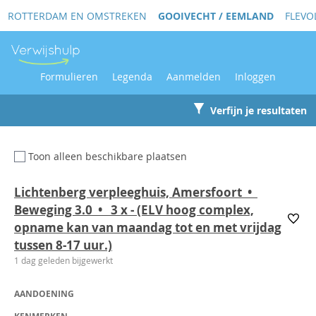
ROTTERDAM EN OMSTREKEN
GOOIVECHT / EEMLAND
FLEVO
Formulieren
Legenda
Aanmelden
Inloggen
Verfijn je resultaten
Toon alleen beschikbare plaatsen
Lichtenberg verpleeghuis, Amersfoort •
Beweging 3.0 • 3
x
- (ELV hoog complex,
opname kan van maandag tot en met vrijdag
tussen 8-17 uur.)
1 dag geleden bijgewerkt
AANDOENING