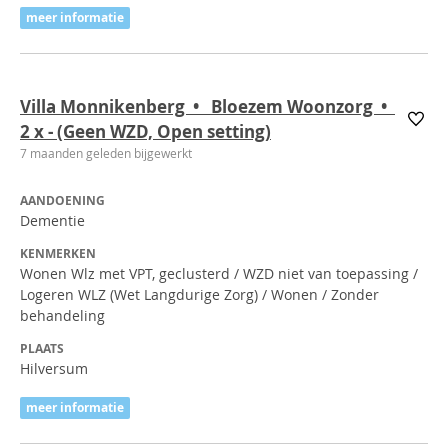
meer informatie
Villa Monnikenberg • Bloezem Woonzorg •
2
x
- (Geen WZD, Open setting)
7 maanden geleden bijgewerkt
AANDOENING
Dementie
KENMERKEN
Wonen Wlz met VPT, geclusterd / WZD niet van toepassing /
Logeren WLZ (Wet Langdurige Zorg) / Wonen / Zonder
behandeling
PLAATS
Hilversum
meer informatie