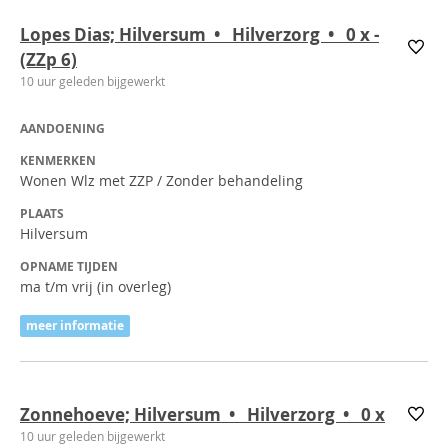
Lopes Dias; Hilversum • Hilverzorg • 0
x
-
(ZZp 6)
10 uur geleden bijgewerkt
AANDOENING
KENMERKEN
Wonen Wlz met ZZP / Zonder behandeling
PLAATS
Hilversum
OPNAME TIJDEN
ma t/m vrij (in overleg)
meer informatie
Zonnehoeve; Hilversum • Hilverzorg • 0
x
10 uur geleden bijgewerkt