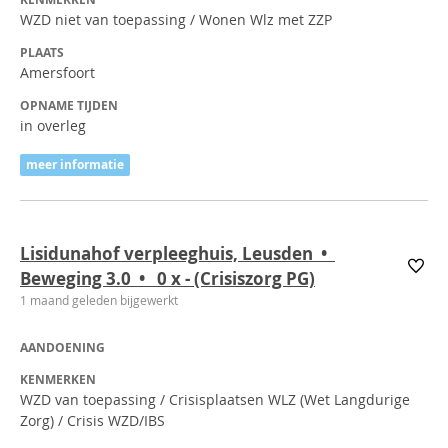
WZD niet van toepassing / Wonen Wlz met ZZP
PLAATS
Amersfoort
OPNAME TIJDEN
in overleg
meer informatie
Lisidunahof verpleeghuis, Leusden •
Beweging 3.0 • 0
x
- (Crisiszorg PG)
1 maand geleden bijgewerkt
AANDOENING
KENMERKEN
WZD van toepassing / Crisisplaatsen WLZ (Wet Langdurige
Zorg) / Crisis WZD/IBS