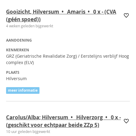
Gooizicht, Hilversum • Amaris • 0
x
- (CVA
(géén spoed))
4 weken geleden bijgewerkt
AANDOENING
KENMERKEN
GRZ (Geriatrische Revalidatie Zorg) / Eerstelijns verblijf Hoog
complex (ELV)
PLAATS
Hilversum
meer informatie
Carolus/Alba; Hilversum • Hilverzorg • 0
x
-
(geschikt voor echtpaar beide ZZp 5)
10 uur geleden bijgewerkt