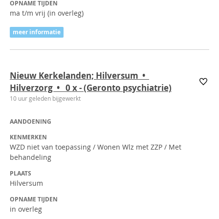
OPNAME TIJDEN
ma t/m vrij (in overleg)
meer informatie
Nieuw Kerkelanden; Hilversum •
Hilverzorg • 0
x
- (Geronto psychiatrie)
10 uur geleden bijgewerkt
AANDOENING
KENMERKEN
WZD niet van toepassing / Wonen Wlz met ZZP / Met
behandeling
PLAATS
Hilversum
OPNAME TIJDEN
in overleg