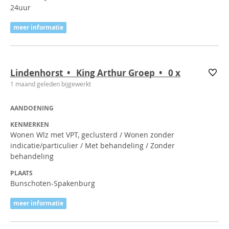
24uur
meer informatie
Lindenhorst • King Arthur Groep • 0
x
1 maand geleden bijgewerkt
AANDOENING
KENMERKEN
Wonen Wlz met VPT, geclusterd / Wonen zonder
indicatie/particulier / Met behandeling / Zonder
behandeling
PLAATS
Bunschoten-Spakenburg
meer informatie