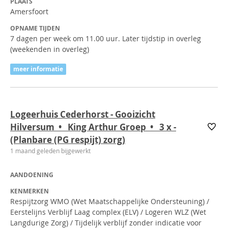
PLAATS
Amersfoort
OPNAME TIJDEN
7 dagen per week om 11.00 uur. Later tijdstip in overleg
(weekenden in overleg)
meer informatie
Logeerhuis Cederhorst - Gooizicht
Hilversum • King Arthur Groep • 3
x
-
(Planbare (PG respijt) zorg)
1 maand geleden bijgewerkt
AANDOENING
KENMERKEN
Respijtzorg WMO (Wet Maatschappelijke Ondersteuning) /
Eerstelijns Verblijf Laag complex (ELV) / Logeren WLZ (Wet
Langdurige Zorg) / Tijdelijk verblijf zonder indicatie voor