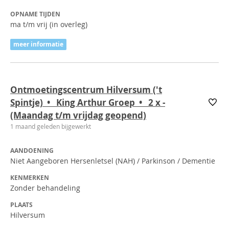
OPNAME TIJDEN
ma t/m vrij (in overleg)
meer informatie
Ontmoetingscentrum Hilversum ('t
Spintje) • King Arthur Groep • 2
x
-
(Maandag t/m vrijdag geopend)
1 maand geleden bijgewerkt
AANDOENING
Niet Aangeboren Hersenletsel (NAH) / Parkinson / Dementie
KENMERKEN
Zonder behandeling
PLAATS
Hilversum